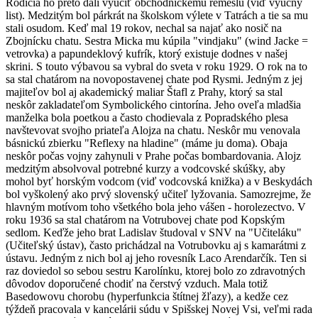
Rodičia ho preto dali vyučiť obchodníckemu remeslu (viď výučný
list). Medzitým bol párkrát na školskom výlete v Tatrách a tie sa mu
stali osudom. Keď mal 19 rokov, nechal sa najať ako nosič na
Zbojnícku chatu. Sestra Micka mu kúpila "vindjaku" (wind Jacke =
vetrovka) a papundeklový kufrík, ktorý existuje dodnes v našej
skrini. S touto výbavou sa vybral do sveta v roku 1929. O rok na to
sa stal chatárom na novopostavenej chate pod Rysmi. Jedným z jej
majiteľov bol aj akademický maliar Štafl z Prahy, ktorý sa stal
neskôr zakladateľom Symbolického cintorína. Jeho oveľa mladšia
manželka bola poetkou a často chodievala z Popradského plesa
navštevovat svojho priateľa Alojza na chatu. Neskôr mu venovala
básnickú zbierku "Reflexy na hladine" (máme ju doma). Obaja
neskôr počas vojny zahynuli v Prahe počas bombardovania. Alojz
medzitým absolvoval potrebné kurzy a vodcovské skúšky, aby
mohol byť horským vodcom (viď vodcovská knižka) a v Beskydách
bol vyškolený ako prvý slovenský učiteľ lyžovania. Samozrejme, že
hlavným motívom toho všetkého bola jeho vášen - horolezectvo. V
roku 1936 sa stal chatárom na Votrubovej chate pod Kopským
sedlom. Keďže jeho brat Ladislav študoval v SNV na "Učiteláku"
(Učiteľský ústav), často prichádzal na Votrubovku aj s kamarátmi z
ústavu. Jedným z nich bol aj jeho rovesník Laco Arendarčík. Ten si
raz doviedol so sebou sestru Karolínku, ktorej bolo zo zdravotných
dôvodov doporučené chodiť na čerstvý vzduch. Mala totiž
Basedowovu chorobu (hyperfunkcia štítnej žľazy), a kedže cez
týždeň pracovala v kancelárii súdu v Spišskej Novej Vsi, veľmi rada