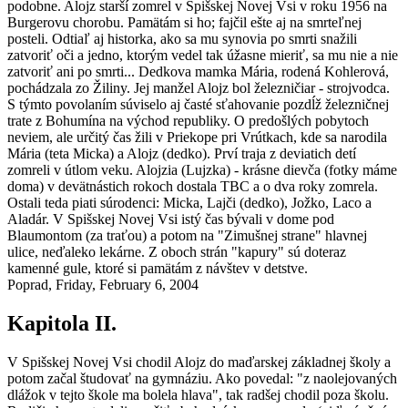
podobne. Alojz starší zomrel v Spišskej Novej Vsi v roku 1956 na
Burgerovu chorobu. Pamätám si ho; fajčil ešte aj na smrteľnej
posteli. Odtiaľ aj historka, ako sa mu synovia po smrti snažili
zatvoriť oči a jedno, ktorým vedel tak úžasne mieriť, sa mu nie a nie
zatvoriť ani po smrti... Dedkova mamka Mária, rodená Kohlerová,
pochádzala zo Žiliny. Jej manžel Alojz bol železničiar - strojvodca.
S týmto povolaním súviselo aj časté sťahovanie pozdĺž železničnej
trate z Bohumína na východ republiky. O predošlých pobytoch
neviem, ale určitý čas žili v Priekope pri Vrútkach, kde sa narodila
Mária (teta Micka) a Alojz (dedko). Prví traja z deviatich detí
zomreli v útlom veku. Alojzia (Lujzka) - krásne dievča (fotky máme
doma) v devätnástich rokoch dostala TBC a o dva roky zomrela.
Ostali teda piati súrodenci: Micka, Lajči (dedko), Jožko, Laco a
Aladár. V Spišskej Novej Vsi istý čas bývali v dome pod
Blaumontom (za traťou) a potom na "Zimušnej strane" hlavnej
ulice, neďaleko lekárne. Z oboch strán "kapury" sú doteraz
kamenné gule, ktoré si pamätám z návštev v detstve.
Poprad, Friday, February 6, 2004
Kapitola II.
V Spišskej Novej Vsi chodil Alojz do maďarskej základnej školy a
potom začal študovať na gymnáziu. Ako povedal: "z naolejovaných
dlážok v tejto škole ma bolela hlava", tak radšej chodil poza školu.