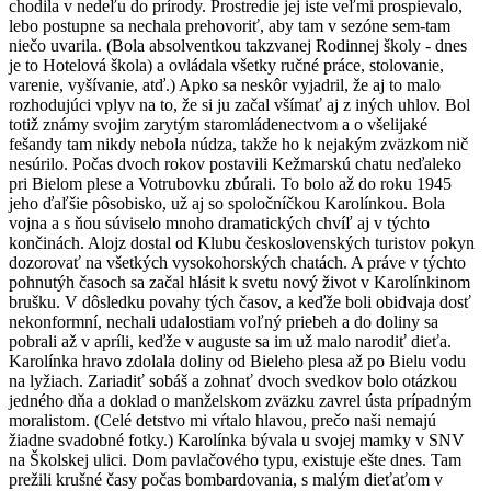
chodila v nedeľu do prírody. Prostredie jej iste veľmi prospievalo,
lebo postupne sa nechala prehovoriť, aby tam v sezóne sem-tam
niečo uvarila. (Bola absolventkou takzvanej Rodinnej školy - dnes
je to Hotelová škola) a ovládala všetky ručné práce, stolovanie,
varenie, vyšívanie, atď.) Apko sa neskôr vyjadril, že aj to malo
rozhodujúci vplyv na to, že si ju začal všímať aj z iných uhlov. Bol
totiž známy svojim zarytým staromládenectvom a o všelijaké
fešandy tam nikdy nebola núdza, takže ho k nejakým zväzkom nič
nesúrilo. Počas dvoch rokov postavili Kežmarskú chatu neďaleko
pri Bielom plese a Votrubovku zbúrali. To bolo až do roku 1945
jeho ďaľšie pôsobisko, už aj so spoločníčkou Karolínkou. Bola
vojna a s ňou súviselo mnoho dramatických chvíľ aj v týchto
končinách. Alojz dostal od Klubu československých turistov pokyn
dozorovať na všetkých vysokohorských chatách. A práve v týchto
pohnutýh časoch sa začal hlásit k svetu nový život v Karolínkinom
brušku. V dôsledku povahy tých časov, a keďže boli obidvaja dosť
nekonformní, nechali udalostiam voľný priebeh a do doliny sa
pobrali až v apríli, keďže v auguste sa im už malo narodiť dieťa.
Karolínka hravo zdolala doliny od Bieleho plesa až po Bielu vodu
na lyžiach. Zariadiť sobáš a zohnať dvoch svedkov bolo otázkou
jedného dňa a doklad o manželskom zväzku zavrel ústa prípadným
moralistom. (Celé detstvo mi vŕtalo hlavou, prečo naši nemajú
žiadne svadobné fotky.) Karolínka bývala u svojej mamky v SNV
na Školskej ulici. Dom pavlačového typu, existuje ešte dnes. Tam
prežili krušné časy počas bombardovania, s malým dieťaťom v