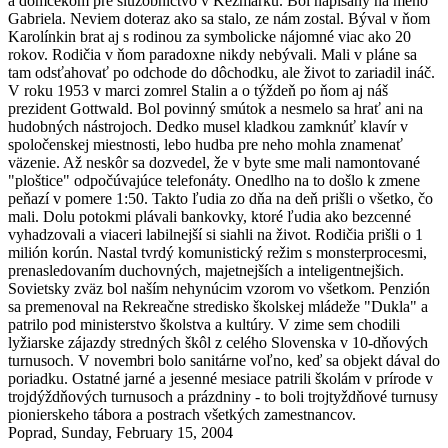
a domčekom pre služobníctvo v Kežmarku. Bol napísany na meno
Gabriela. Neviem doteraz ako sa stalo, ze nám zostal. Býval v ňom
Karolínkin brat aj s rodinou za symbolicke nájomné viac ako 20
rokov. Rodičia v ňom paradoxne nikdy nebývali. Mali v pláne sa
tam odsťahovať po odchode do dôchodku, ale život to zariadil ináč.
V roku 1953 v marci zomrel Stalin a o týždeň po ňom aj náš
prezident Gottwald. Bol povinný smútok a nesmelo sa hrať ani na
hudobných nástrojoch. Dedko musel kladkou zamknúť klavír v
spoločenskej miestnosti, lebo hudba pre neho mohla znamenať
väzenie. Až neskôr sa dozvedel, že v byte sme mali namontované
"ploštice" odpočúvajúce telefonáty. Onedlho na to došlo k zmene
peňazí v pomere 1:50. Takto ľudia zo dňa na deň prišli o všetko, čo
mali. Dolu potokmi plávali bankovky, ktoré ľudia ako bezcenné
vyhadzovali a viaceri labilnejší si siahli na život. Rodičia prišli o 1
milión korún. Nastal tvrdý komunistický režim s monsterprocesmi,
prenasledovaním duchovných, majetnejších a inteligentnejšich.
Sovietsky zväz bol naším nehynúcim vzorom vo všetkom. Penzión
sa premenoval na Rekreačne stredisko školskej mládeže "Dukla" a
patrilo pod ministerstvo školstva a kultúry. V zime sem chodili
lyžiarske zájazdy stredných škôl z celého Slovenska v 10-dňových
turnusoch. V novembri bolo sanitárne voľno, keď sa objekt dával do
poriadku. Ostatné jarné a jesenné mesiace patrili školám v prírode v
trojdýždňových turnusoch a prázdniny - to boli trojtyždňové turnusy
pionierskeho tábora a postrach všetkých zamestnancov.
Poprad, Sunday, February 15, 2004