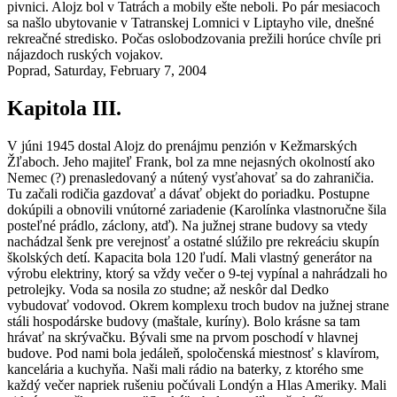
pivnici. Alojz bol v Tatrách a mobily ešte neboli. Po pár mesiacoch
sa našlo ubytovanie v Tatranskej Lomnici v Liptayho vile, dnešné
rekreačné stredisko. Počas oslobodzovania prežili horúce chvíle pri
nájazdoch ruských vojakov.
Poprad, Saturday, February 7, 2004
Kapitola III.
V júni 1945 dostal Alojz do prenájmu penzión v Kežmarských
Žľaboch. Jeho majiteľ Frank, bol za mne nejasných okolností ako
Nemec (?) prenasledovaný a nútený vysťahovať sa do zahraničia.
Tu začali rodičia gazdovať a dávať objekt do poriadku. Postupne
dokúpili a obnovili vnútorné zariadenie (Karolínka vlastnoručne šila
posteľné prádlo, záclony, atď). Na južnej strane budovy sa vtedy
nachádzal šenk pre verejnosť a ostatné slúžilo pre rekreáciu skupín
školských detí. Kapacita bola 120 ľudí. Mali vlastný generátor na
výrobu elektriny, ktorý sa vždy večer o 9-tej vypínal a nahrádzali ho
petrolejky. Voda sa nosila zo studne; až neskôr dal Dedko
vybudovať vodovod. Okrem komplexu troch budov na južnej strane
stáli hospodárske budovy (maštale, kuríny). Bolo krásne sa tam
hrávať na skrývačku. Bývali sme na prvom poschodí v hlavnej
budove. Pod nami bola jedáleň, spoločenská miestnosť s klavírom,
kancelária a kuchyňa. Naši mali rádio na baterky, z ktorého sme
každý večer napriek rušeniu počúvali Londýn a Hlas Ameriky. Mali