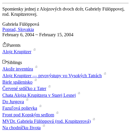
Spomienky jednej z Alojzových dvoch dcér, Gabriely Fülöppovej,
rod. Krupitzerovej.
Gabriela Fülöppová
Poprad, Slovakia
February 6, 2004 ~ February 15, 2004
Parents
Alojz Krupitzer
Siblings
Akože inventúra
Alojz Krupitzer — prvovýstupy vo Vysokých Tatrách
Biele spálenisko
Červené srdíčko z Tater
Chata Alojza Krupitzera v Starej Lesnej
Do Jurgova
Fazuľová polievka
Front pod Kopským sedlom
MVDr. Gabriela Fülöppová (rod. Krupitzerová)
Na chodníčku života