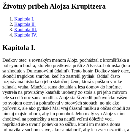
Životný príbeh Alojza Krupitzera
Kapitola I.
Kapitola II.
Kapitola III.
Kapitola IV.
Kapitola I.
D
edkov otec, s rovnakým menom Alojz, pochádzal z kroměřížska a
bol synom horára, ktorého predkovia prišli z Alsaska-Lotrinska (toto
sa zhoduje s Duncanovými údajmi). Tento horár, Dedkov starý otec,
skončil tragickou smrťou, keď ho zastrelil pytliak. Odtiaľ často
rozprávaná historka o jeho statočnej žene, ktorá s puškou v ruke
zahnala vraha. Manžela sama dotiahla z lesa domov do horárne,
vystrela na provizórny katafalk urobený zo stola a pri jeho mŕtvom
tele sa celú noc sama modlila. Alojz starší zdedil poľovnícku vášen
po svojom otcovi a pokračoval v otcových stopách, no nie ako
poľovnik, ale ako pytliak! Mal vraj úžasnú mušku a občas chodili za
ním aj majstri oboru, aby im pomohol. Jeho malý syn Alojz s ním
chodieval na postriežky a tam sa naučil veľmi dôležité veci,
napríklad ako uvariť polievku zo sáčku, ktorú im mamka doma
pripravila v suchom stave, ako sa utáboriť, aby ich zver nezacítila, a