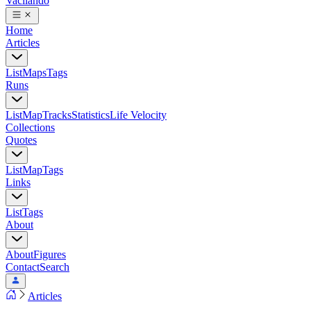
Vacilando
Home
Articles
List
Maps
Tags
Runs
List
Map
Tracks
Statistics
Life Velocity
Collections
Quotes
List
Map
Tags
Links
List
Tags
About
About
Figures
Contact
Search
Articles