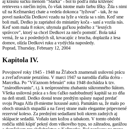
aj krásnu sučku menom "Starká" - bol to podľa mňa kríženec
retrievera s niečím iným, čo však istotne malo farbu líšky. Žila s nimi
už na Kežmarskej chate a vedela dokonca "lyžovat" - tak, že na
povel naskočila Dedkovi vzadu na lyže a viezla sa s ním. Keď sme
boli malí, Dedko ju zapriahol do miniatúry koča - saní a vozila nás.
Keď som mala 8 rokov, uhynula guľkou jedného z "lesných
správcov", ktorý sa chcel Dedkovi za niečo pomstiť. Bola taká
verná, že sa z posledných síl, krvacajúc z brucha, doplazila z lesa
domov, olízla Dedkovi ruku a vydýchla naposledy.
Poprad, Thursday, February 12, 2004
Kapitola IV.
Povojnové roky 1945 - 1948 na Žľaboch znamenali usilovnú prácu
a zveľaďovanie penziónu. V marci 1947 sa narodila ďalšia dcéra -
Marcelka. Po "Víťaznom februári" roku 1948 dochádza k tzv.
"znárodňovaniu", t.j. k neúprosnému zhabaniu súkromného štátom.
Všetka usilovná práca a s ňou ťažko nadobudnutý kapitál sa zo dňa
na deň stratil. Dedko dostal tesne predtým spásny napad predať
svoju Pragu Alfa (8-miestne luxusné auto). Pamätám sa, že malo po
oboch stranách stupadlá a na ľavej strane malo elegantne pripevnené
rezervné koleso. Za prednými sedadlami boli okrem zadných aj
sklápacie sedadlá. Voňalo tam kožou a tabakom. V tomto obdobi
rodičia stihli kúpiť pekný dom vilkového typu, so záhradou, garážou