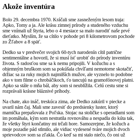
Akože inventúra
B
olo 29. decembra 1970. Kráčali sme zasneženým lesom traja:
Apko, Tomy a ja. Ale krásu zimnej prírody a studeného vzduchu
sme vnímali už štyria, lebo o 4 mesiace sa malo narodiť naše prvé
dieťatko. Myslím, že sa cítilo v pohode pri 8 kilometrovom pochode
zo Žľabov a 8 späť.
Dedko sa v predvečer svojich 60-tych narodenín cítil patrične
sentimentálne a hovoril, že si musí ísť urobiť do prírody inventúru
života. S radosťou sme sa k nemu pripojili. V kožuchu a s
objemným bruškom som sa pokúšala chvíľami nemotorne skotačiť,
držiac sa za ruky mojich najmilších mužov, ale vyznelo to podobne
ako v tom filme o chrobáčikoch, ťo tancujú na gramofónovej platni.
Apko sa stále o mňa bál, aby som si neublížila. Celú cestu sme si
rozprávali krásne bláznivé príhody.
Na chate, ako ináč, treskúca zima, ale Dedko zakúril v piecke a
uvaril nám čaj. Mali sme zavesiť do predsienky luster, ktorý
mamička prepašovala z Poľska. Stojac na stoličke s operadlami som
im pomáhala, kým som nestratila rovnováhu a nespadla do kúta tak,
že všetky štyri končatiny mi trčali hore. Samozrejme, že kožuch a
moje pozadie pád stlmilo, ale vidiac vydesené tváre mojich dvoch
sprievodcov som sa zľakla. Čo keď sa mi stalo niečo, čo oni už