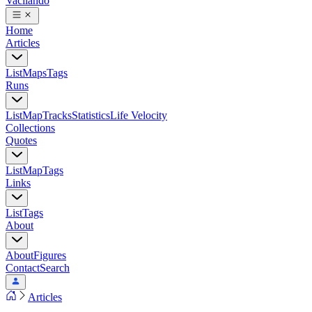
Vacilando
Home
Articles
List
Maps
Tags
Runs
List
Map
Tracks
Statistics
Life Velocity
Collections
Quotes
List
Map
Tags
Links
List
Tags
About
About
Figures
Contact
Search
Articles