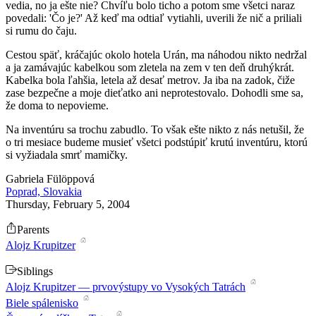
vedia, no ja ešte nie? Chvíľu bolo ticho a potom sme všetci naraz
povedali: 'Čo je?' Až keď ma odtiaľ vytiahli, uverili že nič a priliali
si rumu do čaju.
Cestou späť, kráčajúc okolo hotela Urán, ma náhodou nikto nedržal
a ja zamávajúc kabelkou som zletela na zem v ten deň druhýkrát.
Kabelka bola ľahšia, letela až desať metrov. Ja iba na zadok, čiže
zase bezpečne a moje dieťatko ani neprotestovalo. Dohodli sme sa,
že doma to nepovieme.
Na inventúru sa trochu zabudlo. To však ešte nikto z nás netušil, že
o tri mesiace budeme musieť všetci podstúpiť krutú inventúru, ktorú
si vyžiadala smrť mamičky.
Gabriela Fülöppová
Poprad, Slovakia
Thursday, February 5, 2004
Parents
Alojz Krupitzer
Siblings
Alojz Krupitzer — prvovýstupy vo Vysokých Tatrách
Biele spálenisko