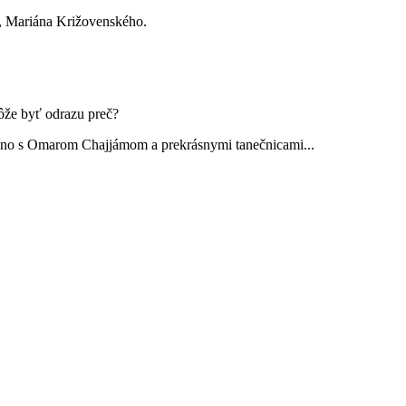
a, Mariána Križovenského.
môže byť odrazu preč?
 víno s Omarom Chajjámom a prekrásnymi tanečnicami...