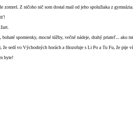
hle zomrel. Z ničoho nič som dostal mail od jeho spolužiaka z gymnázi
iť!
žart.
y, bohaté spomienky, mocné túžby, večné nádeje, drahý priateľ... ako 
i, že sedí vo Východných horách a filozofuje s Li Po a Tu Fu, že pije
m byte!