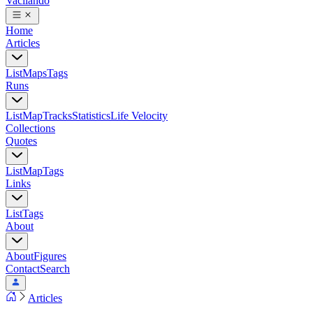
Vacilando
Home
Articles
List
Maps
Tags
Runs
List
Map
Tracks
Statistics
Life Velocity
Collections
Quotes
List
Map
Tags
Links
List
Tags
About
About
Figures
Contact
Search
Articles