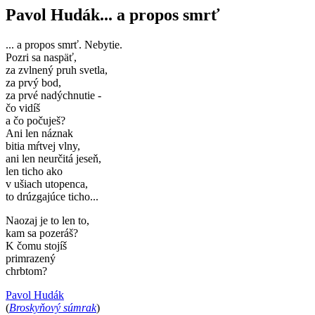
Pavol Hudák... a propos smrť
... a propos smrť. Nebytie.
Pozri sa naspäť,
za zvlnený pruh svetla,
za prvý bod,
za prvé nadýchnutie -
čo vidíš
a čo počuješ?
Ani len náznak
bitia mŕtvej vlny,
ani len neurčitá jeseň,
len ticho ako
v ušiach utopenca,
to drúzgajúce ticho...
Naozaj je to len to,
kam sa pozeráš?
K čomu stojíš
primrazený
chrbtom?
Pavol Hudák
(
Broskyňový súmrak
)