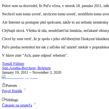
P
ráve som sa dozvedel, že Paľo včera, v utorok 18. januára 2011, ná
Nechcel som tomu uveriť, nechcem tomu uveriť, nemôžem tomu uver
Ale Internet sa postupne plní správami, takže to asi nebude nemiestny 
Chýbajú slová. Všetka tá sila, neudržateľná fantázia, nečakané obraz
Chcel by som veriť, že je spolu s jeho obľúbenými čínskymi básnikm
Paľo predsa nemohol len tak z ničoho nič umrieť niekde v popradsko
V hlave znie "Ach, pane odpusť rebelom".
Tomáš Fülöpp
Sint-Agatha-Berchem, Belgium
January 19, 2011 ~ November 3, 2020
Parents
Pavol Hudák
Siblings
Čakanie na priateľa