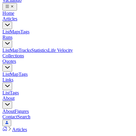
Vacilando
Home
Articles
List
Maps
Tags
Runs
List
Map
Tracks
Statistics
Life Velocity
Collections
Quotes
List
Map
Tags
Links
List
Tags
About
About
Figures
Contact
Search
Articles