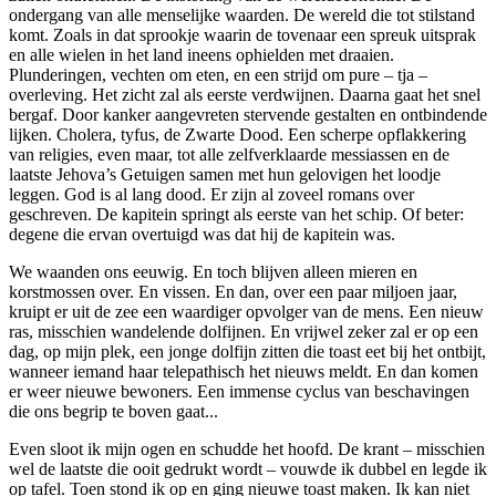
ondergang van alle menselijke waarden. De wereld die tot stilstand
komt. Zoals in dat sprookje waarin de tovenaar een spreuk uitsprak
en alle wielen in het land ineens ophielden met draaien.
Plunderingen, vechten om eten, en een strijd om pure – tja –
overleving. Het zicht zal als eerste verdwijnen. Daarna gaat het snel
bergaf. Door kanker aangevreten stervende gestalten en ontbindende
lijken. Cholera, tyfus, de Zwarte Dood. Een scherpe opflakkering
van religies, even maar, tot alle zelfverklaarde messiassen en de
laatste Jehova’s Getuigen samen met hun gelovigen het loodje
leggen. God is al lang dood. Er zijn al zoveel romans over
geschreven. De kapitein springt als eerste van het schip. Of beter:
degene die ervan overtuigd was dat hij de kapitein was.
We waanden ons eeuwig. En toch blijven alleen mieren en
korstmossen over. En vissen. En dan, over een paar miljoen jaar,
kruipt er uit de zee een waardiger opvolger van de mens. Een nieuw
ras, misschien wandelende dolfijnen. En vrijwel zeker zal er op een
dag, op mijn plek, een jonge dolfijn zitten die toast eet bij het ontbijt,
wanneer iemand haar telepathisch het nieuws meldt. En dan komen
er weer nieuwe bewoners. Een immense cyclus van beschavingen
die ons begrip te boven gaat...
Even sloot ik mijn ogen en schudde het hoofd. De krant – misschien
wel de laatste die ooit gedrukt wordt – vouwde ik dubbel en legde ik
op tafel. Toen stond ik op en ging nieuwe toast maken. Ik kan niet