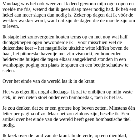
Vandaag was het ook weer zo. Ik deed gewoon mijn ogen open en
voelde me fris, wetend dat ik geen slaap meer nodig had. Ik heb een
hekel aan meer slapen dan nodig is. Zeker op dagen dat ik vóór de
wekker wakker word, want dat zijn de dagen die de moeite zijn om
te leven.
Ik stapte het zonovergoten houten terras op en met nog wat half
dichtgeknepen ogen bewonderde ik – voor misschien wel de
duizendste keer – het magnifieke uitzicht: witte kliffen boven de
baai, het pittoreske haventje met zijn vismarkt, en honderden
helderwitte huisjes die tegen elkaar aangeklemd stonden in een
wanhopige poging om plaats te sparen en een beetje schaduw te
stelen.
Over het einde van de wereld las ik in de krant.
Het was eigenlijk nogal alledaags. Ik zat te ontbijten op mijn vaste
stek, in een rieten stoel onder een bamboedak, toen ik het las.
Je zou denken dat ze er een grotere kop boven zetten. Minstens één
letter per pagina of zo. Maar het zou zinloos zijn, besefte ik. Een
artikel over het einde van de wereld heeft geen bombastische titel
nodig.
Ik keek over de rand van de krant. In de verte, op een dienblad,