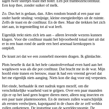
lagen twee sneetjes toast met boter. Een pot frambozenconfituur.
Een kop thee, zonder suiker of melk.
Zo. Dus het is gedaan, dan. Alles rondom brandt al een paar uur
onder harde straling: venijnige, kleine energiedeeltjes uit de ruimte.
Zelfs de toast en de confituur. En de thee. Maar die trekken het zich
niet aan, in tegenstelling tot al wat leeft.
Eigenlijk trekt niets zich iets aan – alleen levende wezens kunnen
klagen. Voor die confituur maakt het bijvoorbeeld totaal niet uit dat
er in een baan rond de aarde een heel arsenaal kernkoppen is
ontploft.
De krant zei dat we een zonnebril moesten dragen. Ik glimlachte.
Plots besefte ik dat ik het hele catastrofeverhaal even hard aan het
wegduwen was als die pot confituur. Dat bracht me in de war. Mijn
hoofd eiste tranen en berouw, maar ik had een vreemd gevoel dat
het me eigenlijk niets aanging. Niets kon die dag voor mij verpesten.
Het einde, herhaalde ik met nadruk tegen mezelf, om die
verschrikkelijke waarheid vast te grijpen. Over een paar maanden
zijn er op het land geen hogere dieren meer, alleen nog insecten en
een paar taaie plantensoorten. En de mensen zullen waarschijnlijk
als eersten verdwijnen, kapotgaand in de chaos die ze zelf weldra
zullen ontketenen. De instorting van de wereldeconomie. De