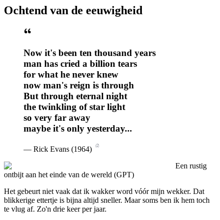
Ochtend van de eeuwigheid
Now it's been ten thousand years
man has cried a billion tears
for what he never knew
now man's reign is through
But through eternal night
the twinkling of star light
so very far away
maybe it's only yesterday...
—
Rick Evans
(
1964
)
Een rustig
ontbijt aan het einde van de wereld (GPT)
H
et gebeurt niet vaak dat ik wakker word vóór mijn wekker. Dat
blikkerige ettertje is bijna altijd sneller. Maar soms ben ik hem toch
te vlug af. Zo'n drie keer per jaar.