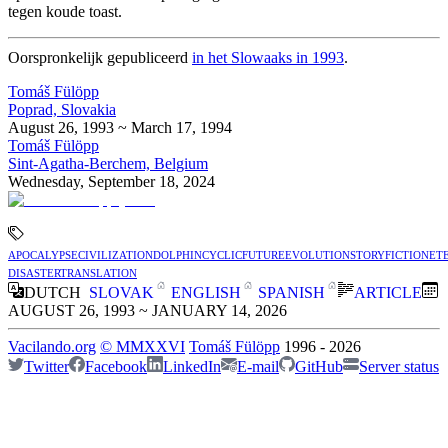
tegen koude toast.
Oorspronkelijk gepubliceerd
in het Slowaaks in 1993
.
Tomáš Fülöpp
Poprad, Slovakia
August 26, 1993 ~ March 17, 1994
Tomáš Fülöpp
Sint-Agatha-Berchem, Belgium
Wednesday, September 18, 2024
apocalypse
civilization
dolphin
cyclic
future
evolution
story
fiction
et
disaster
translation
DUTCH
SLOVAK
ENGLISH
SPANISH
ARTICLE
AUGUST 26, 1993 ~ JANUARY 14, 2026
Vacilando.org
©
MMXXVI
Tomáš Fülöpp
1996
-
2026
Twitter
Facebook
LinkedIn
E-mail
GitHub
Server status