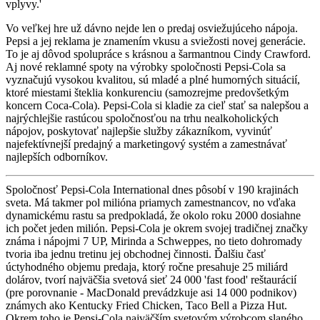
vplyvy.'
Vo veľkej hre už dávno nejde len o predaj osviežujúceho nápoja.
Pepsi a jej reklama je znamením vkusu a sviežosti novej generácie.
To je aj dôvod spolupráce s krásnou a šarmantnou Cindy Crawford.
Aj nové reklamné spoty na výrobky spoločnosti Pepsi-Cola sa
vyznačujú vysokou kvalitou, sú mladé a plné humorných situácií,
ktoré miestami šteklia konkurenciu (samozrejme predovšetkým
koncern Coca-Cola). Pepsi-Cola si kladie za cieľ stať sa nalepšou a
najrýchlejšie rastúcou spoločnosťou na trhu nealkoholických
nápojov, poskytovať najlepšie služby zákazníkom, vyvinúť
najefektívnejší predajný a marketingový systém a zamestnávať
najlepších odborníkov.
Spoločnosť Pepsi-Cola International dnes pôsobí v 190 krajinách
sveta. Má takmer pol milióna priamych zamestnancov, no vďaka
dynamickému rastu sa predpokladá, že okolo roku 2000 dosiahne
ich počet jeden milión. Pepsi-Cola je okrem svojej tradičnej značky
známa i nápojmi 7 UP, Mirinda a Schweppes, no tieto dohromady
tvoria iba jednu tretinu jej obchodnej činnosti. Ďalšiu časť
úctyhodného objemu predaja, ktorý ročne presahuje 25 miliárd
dolárov, tvorí najväčšia svetová sieť 24 000 'fast food' reštaurácií
(pre porovnanie - MacDonald prevádzkuje asi 14 000 podnikov)
známych ako Kentucky Fried Chicken, Taco Bell a Pizza Hut.
Okrem toho je Pepsi-Cola najväčším svetovým výrobcom slaného