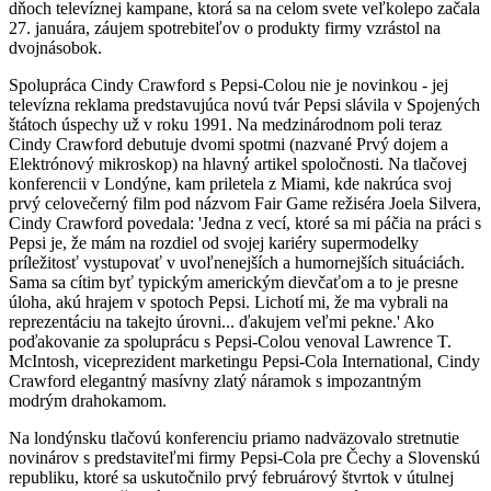
dňoch televíznej kampane, ktorá sa na celom svete veľkolepo začala
27. januára, záujem spotrebiteľov o produkty firmy vzrástol na
dvojnásobok.
Spolupráca Cindy Crawford s Pepsi-Colou nie je novinkou - jej
televízna reklama predstavujúca novú tvár Pepsi slávila v Spojených
štátoch úspechy už v roku 1991. Na medzinárodnom poli teraz
Cindy Crawford debutuje dvomi spotmi (nazvané Prvý dojem a
Elektrónový mikroskop) na hlavný artikel spoločnosti. Na tlačovej
konferencii v Londýne, kam priletela z Miami, kde nakrúca svoj
prvý celovečerný film pod názvom Fair Game režiséra Joela Silvera,
Cindy Crawford povedala: 'Jedna z vecí, ktoré sa mi páčia na práci s
Pepsi je, že mám na rozdiel od svojej kariéry supermodelky
príležitosť vystupovať v uvoľnenejších a humornejších situáciách.
Sama sa cítim byť typickým americkým dievčaťom a to je presne
úloha, akú hrajem v spotoch Pepsi. Lichotí mi, že ma vybrali na
reprezentáciu na takejto úrovni... ďakujem veľmi pekne.' Ako
poďakovanie za spoluprácu s Pepsi-Colou venoval Lawrence T.
McIntosh, viceprezident marketingu Pepsi-Cola International, Cindy
Crawford elegantný masívny zlatý náramok s impozantným
modrým drahokamom.
Na londýnsku tlačovú konferenciu priamo nadväzovalo stretnutie
novinárov s predstaviteľmi firmy Pepsi-Cola pre Čechy a Slovenskú
republiku, ktoré sa uskutočnilo prvý februárový štvrtok v útulnej