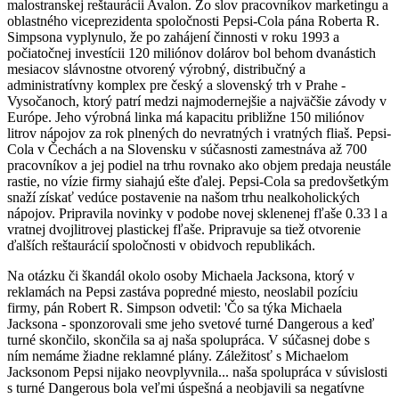
malostranskej reštaurácii Avalon. Zo slov pracovníkov marketingu a
oblastného viceprezidenta spoločnosti Pepsi-Cola pána Roberta R.
Simpsona vyplynulo, že po zahájení činnosti v roku 1993 a
počiatočnej investícii 120 miliónov dolárov bol behom dvanástich
mesiacov slávnostne otvorený výrobný, distribučný a
administratívny komplex pre český a slovenský trh v Prahe -
Vysočanoch, ktorý patrí medzi najmodernejšie a najväčšie závody v
Európe. Jeho výrobná linka má kapacitu približne 150 miliónov
litrov nápojov za rok plnených do nevratných i vratných fliaš. Pepsi-
Cola v Čechách a na Slovensku v súčasnosti zamestnáva až 700
pracovníkov a jej podiel na trhu rovnako ako objem predaja neustále
rastie, no vízie firmy siahajú ešte ďalej. Pepsi-Cola sa predovšetkým
snaží získať vedúce postavenie na našom trhu nealkoholických
nápojov. Pripravila novinky v podobe novej sklenenej fľaše 0.33 l a
vratnej dvojlitrovej plastickej fľaše. Pripravuje sa tiež otvorenie
ďalších reštaurácií spoločnosti v obidvoch republikách.
Na otázku či škandál okolo osoby Michaela Jacksona, ktorý v
reklamách na Pepsi zastáva popredné miesto, neoslabil pozíciu
firmy, pán Robert R. Simpson odvetil: 'Čo sa týka Michaela
Jacksona - sponzorovali sme jeho svetové turné Dangerous a keď
turné skončilo, skončila sa aj naša spolupráca. V súčasnej dobe s
ním nemáme žiadne reklamné plány. Záležitosť s Michaelom
Jacksonom Pepsi nijako neovplyvnila... naša spolupráca v súvislosti
s turné Dangerous bola veľmi úspešná a neobjavili sa negatívne