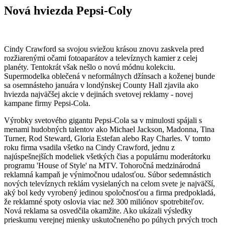
Nová hviezda Pepsi-Coly
C
indy Crawford sa svojou sviežou krásou znovu zaskvela pred
rozžiarenými očami fotoaparátov a televíznych kamier z celej
planéty. Tentokrát však nešlo o novú módnu kolekciu.
Supermodelka oblečená v neformálnych džínsach a koženej bunde
sa osemnásteho januára v londýnskej County Hall zjavila ako
hviezda najväčšej akcie v dejinách svetovej reklamy - novej
kampane firmy Pepsi-Cola.
Výrobky svetového gigantu Pepsi-Cola sa v minulosti spájali s
menami hudobných talentov ako Michael Jackson, Madonna, Tina
Turner, Rod Steward, Gloria Estefan alebo Ray Charles. V tomto
roku firma vsadila všetko na Cindy Crawford, jednu z
najúspešnejších modeliek všetkých čias a populárnu moderátorku
programu 'House of Style' na MTV. Tohoročná medzinárodná
reklamná kampaň je výnimočnou udalosťou. Súbor sedemnástich
nových televíznych reklám vysielaných na celom svete je najväčší,
aký bol kedy vyrobený jedinou spoločnosťou a firma predpokladá,
že reklamné spoty oslovia viac než 300 miliónov spotrebiteľov.
Nová reklama sa osvedčila okamžite. Ako ukázali výsledky
prieskumu verejnej mienky uskutočneného po púhych prvých troch