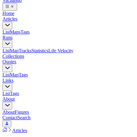
Vacilando
Home
Articles
List
Maps
Tags
Runs
List
Map
Tracks
Statistics
Life Velocity
Collections
Quotes
List
Map
Tags
Links
List
Tags
About
About
Figures
Contact
Search
Articles