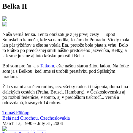
Belka II
N
aša verná fenka. Tento obrázok je z jej prvej cesty — spod
Sninského kameňa, kde sa narodila, k nám do Popradu. Vtedy mala
len pár týždňov a ešte sa volala Eta, pretože bola piata z vrhu. Bolo
to krátko po predčasnej smrti nášho predošlého jazvečíka, Belky, a
tak sme ju sme aj túto krásku pokrstili Bella.
Bol som pre ňu ja s
Tatkom
, ešte našou starou žltou ladou. Na fotke
som ja s Belkou, keď sme si urobili prestávku pod Spišským
hradom.
Žila s nami ako člen rodiny, cez všetky radosti i trápenia, doma i na
ďalekých cestách (Praha, Brusel, Hamburg), v Československu aj
po rozbití federácie, v tomto, aj v predošlom tisícročí... verná a
odovzdaná, krásnych 14 rokov.
Tomáš Fülöpp
Belá nad Cirochou, Czechoslovakia
March 13, 1990 ~ July 31, 2004