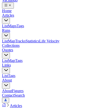
Vacilando
Home
Articles
List
Maps
Tags
Runs
List
Map
Tracks
Statistics
Life Velocity
Collections
Quotes
List
Map
Tags
Links
List
Tags
About
About
Figures
Contact
Search
Articles