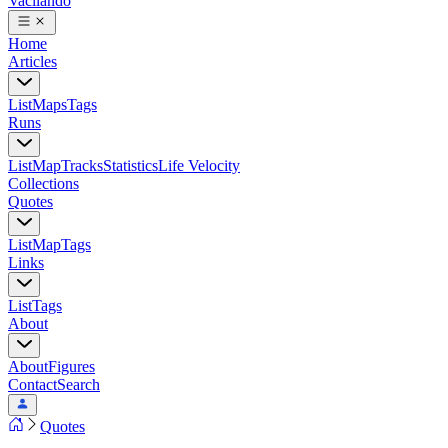
Vacilando
Home
Articles
List
Maps
Tags
Runs
List
Map
Tracks
Statistics
Life Velocity
Collections
Quotes
List
Map
Tags
Links
List
Tags
About
About
Figures
Contact
Search
Quotes