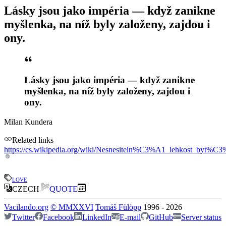
Lásky jsou jako impéria — když zanikne
myšlenka, na níž byly založeny, zajdou i
ony.
Lásky jsou jako impéria — když zanikne
myšlenka, na níž byly založeny, zajdou i
ony.
Milan Kundera
Related links
https://cs.wikipedia.org/wiki/Nesnesiteln%C3%A1_lehkost_byt%
love
CZECH
QUOTE
Vacilando.org
©
MMXXVI
Tomáš Fülöpp
1996
-
2026
Twitter
Facebook
LinkedIn
E-mail
GitHub
Server status