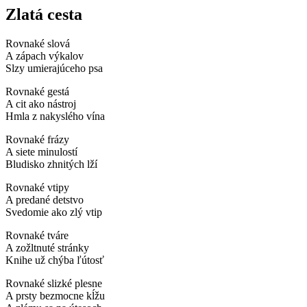
Zlatá cesta
R
ovnaké slová
A zápach výkalov
Slzy umierajúceho psa
Rovnaké gestá
A cit ako nástroj
Hmla z nakyslého vína
Rovnaké frázy
A siete minulostí
Bludisko zhnitých lží
Rovnaké vtipy
A predané detstvo
Svedomie ako zlý vtip
Rovnaké tváre
A zožltnuté stránky
Knihe už chýba ľútosť
Rovnaké slizké plesne
A prsty bezmocne kĺžu