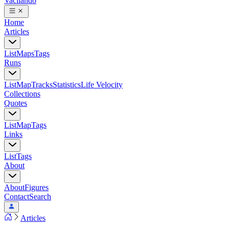
Vacilando
Home
Articles
List
Maps
Tags
Runs
List
Map
Tracks
Statistics
Life Velocity
Collections
Quotes
List
Map
Tags
Links
List
Tags
About
About
Figures
Contact
Search
Articles