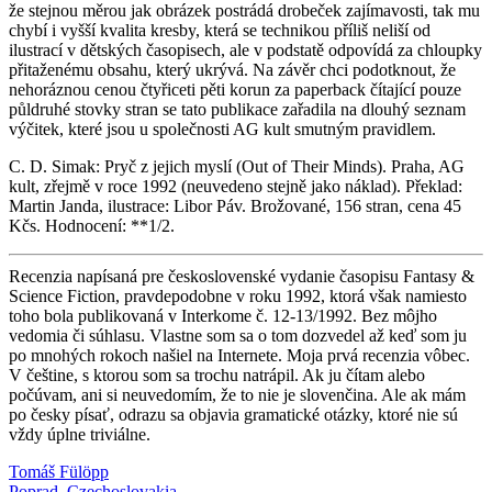
že stejnou měrou jak obrázek postrádá drobeček zajímavosti, tak mu
chybí i vyšší kvalita kresby, která se technikou příliš neliší od
ilustrací v dětských časopisech, ale v podstatě odpovídá za chloupky
přitaženému obsahu, který ukrývá. Na závěr chci podotknout, že
nehoráznou cenou čtyřiceti pěti korun za paperback čítající pouze
půldruhé stovky stran se tato publikace zařadila na dlouhý seznam
výčitek, které jsou u společnosti AG kult smutným pravidlem.
C. D. Simak: Pryč z jejich myslí (Out of Their Minds). Praha, AG
kult, zřejmě v roce 1992 (neuvedeno stejně jako náklad). Překlad:
Martin Janda, ilustrace: Libor Páv. Brožované, 156 stran, cena 45
Kčs. Hodnocení: **1/2.
Recenzia napísaná pre československé vydanie časopisu Fantasy &
Science Fiction, pravdepodobne v roku 1992, ktorá však namiesto
toho bola publikovaná v Interkome č. 12-13/1992. Bez môjho
vedomia či súhlasu. Vlastne som sa o tom dozvedel až keď som ju
po mnohých rokoch našiel na Internete. Moja prvá recenzia vôbec.
V češtine, s ktorou som sa trochu natrápil. Ak ju čítam alebo
počúvam, ani si neuvedomím, že to nie je slovenčina. Ale ak mám
po česky písať, odrazu sa objavia gramatické otázky, ktoré nie sú
vždy úplne triviálne.
Tomáš Fülöpp
Poprad, Czechoslovakia