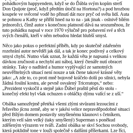
pohádkovým happyendem, když se do Ďábla svým kopím strefí
Don Quijote (proč, když předtím útočil na Hortona?) a pod hrozbou
koupele ve svěcené vodě ho přinutí dát ruce pryč od světa lidí. Auta
se pohnou a Kathy se přiřítí hned na to na - jak jinak - oslnivě bílém
jednorožci, čímž autor s konečnou platností dává na srozuměnou, že
tuto pohádku napsal v roce 1970 výlučně pro pobavení své a těch
svých čtenářů, kteří v něm nebudou hledat hlubší smysl.
Něco jako pokus o perfektní příběh, kdy po skutečně zdařeném
rozehrání autor nevěděl jak dál, a tak je konec podivný a celkový
smysl chybí. Nutno však uznat, že každá věta je napsaná s velikou
dávkou zručnosti a nechybí ani náboj, který čtenáře nutí obracet
stránky. Taky o nadhled a humor vyplývající ze samotných
neuvěřitelných situací není nouze a tak čtene takové krásné věty
jako: „A zde to, co proti mně bojovně kráčelo dolů po silnici, nebyla
žádná fosilní kostra, ale pevně osvalený Triceratops,“ nebo:
„Prezident vyskočil a stejně jako Ďábel praštil pěstí do stolu -
konečný efekt byl však ochuzen o obláčky dýmu valící se z uší.“
Obálka samozřejmě přetéká všemi zlými stvůrami lezoucími z
řeřavého jícnu země, aby se v jakési velice nepravděpodobné situaci
před Bílým domem postavily smyšlenému klaunovi s četníkem,
kterým velí sám velký (taky smyšlený) Superman s poněkud
zděšeným výrazem ve tváři. Zadní obálka se skví Sochou svobody,
která poklidně tone v louži společně s dalšími příšerkami. Lze říci,