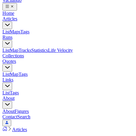
Vacilando
Home
Articles
List
Maps
Tags
Runs
List
Map
Tracks
Statistics
Life Velocity
Collections
Quotes
List
Map
Tags
Links
List
Tags
About
About
Figures
Contact
Search
Articles