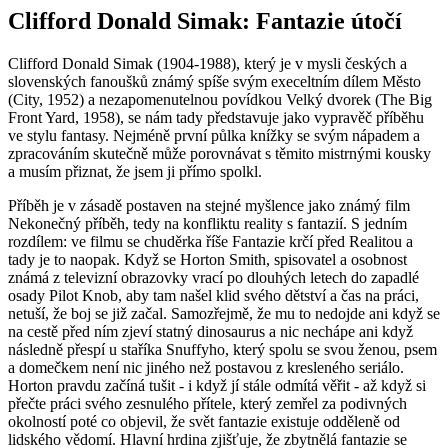
Clifford Donald Simak: Fantazie útočí
C
lifford Donald Simak (1904-1988), který je v mysli českých a
slovenských fanoušků známý spíše svým execeltním dílem Město
(City, 1952) a nezapomenutelnou povídkou Velký dvorek (The Big
Front Yard, 1958), se nám tady představuje jako vypravěč příběhu
ve stylu fantasy. Nejméně první půlka knížky se svým nápadem a
zpracováním skutečně může porovnávat s těmito mistrnými kousky
a musím přiznat, že jsem ji přímo spolkl.
Příběh je v zásadě postaven na stejné myšlence jako známý film
Nekonečný příběh, tedy na konfliktu reality s fantazií. S jedním
rozdílem: ve filmu se chuděrka říše Fantazie krčí před Realitou a
tady je to naopak. Když se Horton Smith, spisovatel a osobnost
známá z televizní obrazovky vrací po dlouhých letech do zapadlé
osady Pilot Knob, aby tam našel klid svého dětství a čas na práci,
netuší, že boj se již začal. Samozřejmě, že mu to nedojde ani když se
na cestě před ním zjeví statný dinosaurus a nic nechápe ani když
následně přespí u staříka Snuffyho, který spolu se svou ženou, psem
a domečkem není nic jiného než postavou z kresleného seriálo.
Horton pravdu začíná tušit - i když jí stále odmítá věřit - až když si
přečte práci svého zesnulého přítele, který zemřel za podivných
okolností poté co objevil, že svět fantazie existuje odděleně od
lidského vědomí. Hlavní hrdina zjišťuje, že zbytnělá fantazie se