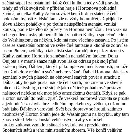
začíná sápat i za ostatními, kdož četli knihu a tedy vědí pravdu,
tehdy už však svoji roli v příběhu hraje i Hortonova pohledná
známá, učitelka Kathy Adamsová. Hlavní hrdina statečně čelí
pokusům bytostí z lidské fantazie navždy ho umlčet, až přijde ke
slovu zákon pohádky a po třetím neúspěšném atentátu vzniká
kouzlo, podle kterého už příšery na Hortona nemůžou. Ten však na
sebe gentlemansky přebere tři útoky patřící Kathy a společně jedou
do Washingtonu za někým, kdo má moc všechno zastavit. Po jistém
čase se znenadání octnou ve světě čiré fantazie a klidně se zdraví se
psem Plutem, zvířátky a tak. Jistá stará čarodějnice pak zmizne i s
Kathy, zatímco Horton je zaměstnán nenadálým útokem Dona
Quijota a v marné snaze najít svou lásku odrazu pak stojí před
králem příšer, Ďáblem, který trpí komplexem méněcennosti, protože
ho už nikdo v reálném světě nebere vážně. Ďábel Hortona přátelsky
seznámí o svých plánech na obnovení starých pověr a strachu z
Ďábla, aby ho pak poslal nadále čelit smrti, pro změnu ve slavné
bitce u Gettysburgu (což stejně jako některé pohádkové postavy
našincovi neřekne tak moc jako americkému čtenáři). Když se pak
Horton navrátí do reálu, zjistí, že veškerá motorová vozidla se prostě
a jednoduše zastavila bez jediného logického vysvětlení, což nutno
brát jako Ďáblovo varování. Svět bez dopravy se hroutí, zatímco
neohrožený Horton Smith jede do Washingtonu na bicyklu, aby tam
znovu střetl Jeho satanské veličenstvo, a aby s ním šel
prokonzultovat vzniklou situaci s vykuleným prezidentem
Spojených států a jeho ministerským sborem. Vše končí velikým