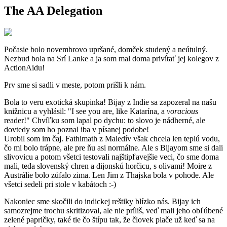
The AA Delegation
P
očasie bolo novembrovo upršané, domček studený a neútulný.
Nezbud bola na Srí Lanke a ja som mal doma privítať jej kolegov z
ActionAidu!
Prv sme si sadli v meste, potom prišli k nám.
Bola to veru exotická skupinka! Bijay z Indie sa zapozeral na našu
knižnicu a vyhlásil: "I see you are, like Katarína, a
voracious
reader!" Chvíľku som lapal po dychu: to slovo je nádherné, ale
dovtedy som ho poznal iba v písanej podobe!
Urobil som im čaj. Fathimath z Maledív však chcela len teplú vodu,
čo mi bolo trápne, ale pre ňu asi normálne. Ale s Bijayom sme si dali
slivovicu a potom všetci testovali najštipľavejšie veci, čo sme doma
mali, teda slovenský chren a dijonskú horčicu, s olivami! Moire z
Austrálie bolo zúfalo zima. Len Jim z Thajska bola v pohode. Ale
všetci sedeli pri stole v kabátoch :-)
Nakoniec sme skočili do indickej reštiky blízko nás. Bijay ich
samozrejme trochu skritizoval, ale nie príliš, veď mali jeho obľúbené
zelené papričky, také tie čo štípu tak, že človek plače už keď sa na