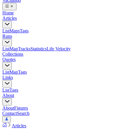
Vacilando
Home
Articles
List
Maps
Tags
Runs
List
Map
Tracks
Statistics
Life Velocity
Collections
Quotes
List
Map
Tags
Links
List
Tags
About
About
Figures
Contact
Search
Articles