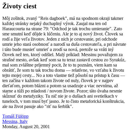
Životy ciest
M
ôj zošitok, zvaný "Reis dagboek", má na spodnom okraji takmer
každej stránky nejaký duchaplný výrok. Zaujal ma ten od
Haraucourta na strane 79: "Odchod je tak trochu umieranie". Zato
sme smutní keď dôjde k lúčeniu. Ale je to aj nový život. Človek sa
rodí a žije veľa životov. Jeden z nich je cestovanie, pri odchode
umrie jeho stará osobnosť a narodí sa duša cestovateľa, a pri návrate
i táto bude musieť umrieť a zrodí sa nová, pretože sa vráti iný
človek než ten, ktorý odišiel. Malý príklad: Messinu považujem za
strašné mesto, avšak keď som sa tu teraz zastavil cestou zo Syrakúz,
mal som zvláštne príjemný pocit, že to tu poznám, viem kam sa
obrátiť, že som tu tak trochu doma — relatívne, vo vzťahu k životu
tejto mojej cesty... No a toto vlastne tiež pôsobí na prístup k času —
ten začína v každom takom živote od nuly, človek je v najprv
dieťaťom, potom blázni a potom sa usadzuje a viac nevníma, až
starne a túži po mladosti / novom živote. Pozor; táto úvaha nesmie
skĺznuť do metafyziky. Tu nič nie je o dušiach ani svetielkach v
tuneloch, v tom musí byť jasno. Je to čisto metaforická konštrukcia,
ale na život pasuje ako "riť na šerblík".
Tomáš Fülöpp
Messina, Italy
Monday, August 20, 2001