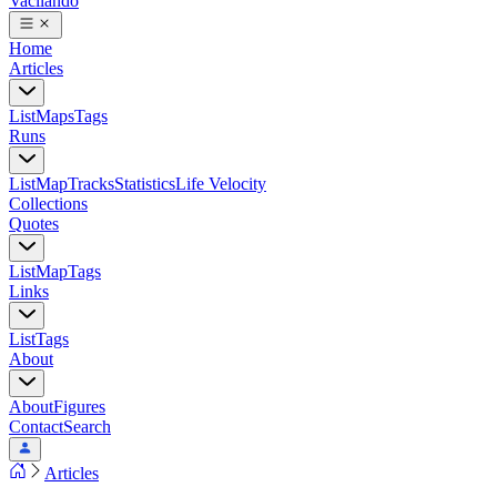
Vacilando
Home
Articles
List
Maps
Tags
Runs
List
Map
Tracks
Statistics
Life Velocity
Collections
Quotes
List
Map
Tags
Links
List
Tags
About
About
Figures
Contact
Search
Articles